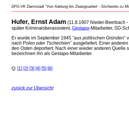
DFG-VK Darmstadt "Von Adelung bis Zwangsarbeit - Stichworte zu Mili
Hufer, Ernst Adam
(11.8.1907 Nieder-Beerbach - 
später Kriminaloberassistent,
Gestapo
-Mitarbeiter, SD-Sc
Er wurde im September 1945
"aus politischen Gründen"
v
nach Polen oder Tschechien"
ausgeliefert. Einer anderen
den Osten deportiert. Nach einer wieder anderen Quelle 
bezeichnen ihn als Gestapo-Mitarbeiter.
Q:
[1]
[2]
[3]
[4]
[5]
[6]
zurück zur Übersicht