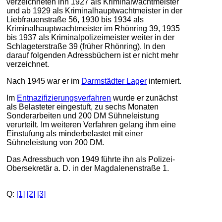
verzeichneten ihn 1927 als Kriminalwachtmeister
und ab 1929 als Kriminalhauptwachtmeister in der
Liebfrauenstraße 56, 1930 bis 1934 als
Kriminalhauptwachtmeister im Rhönring 39, 1935
bis 1937 als Kriminalpolizeimeister weiter in der
Schlageterstraße 39 (früher Rhönring). In den
darauf folgenden Adressbüchern ist er nicht mehr
verzeichnet.
Nach 1945 war er im
Darmstädter Lager
interniert.
Im
Entnazifizierungsverfahren
wurde er zunächst
als Belasteter eingestuft, zu sechs Monaten
Sonderarbeiten und 200 DM Sühneleistung
verurteilt. Im weiteren Verfahren gelang ihm eine
Einstufung als minderbelastet mit einer
Sühneleistung von 200 DM.
Das Adressbuch von 1949 führte ihn als Polizei-
Obersekretär a. D. in der Magdalenenstraße 1.
Q:
[1]
[2]
[3]