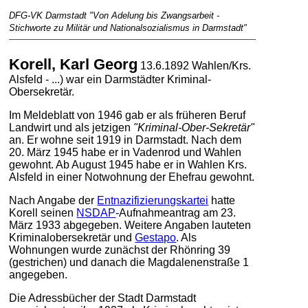
DFG-VK Darmstadt "Von Adelung bis Zwangsarbeit -
Stichworte zu Militär und Nationalsozialismus in Darmstadt"
Korell, Karl Georg
13.6.1892 Wahlen/Krs.
Alsfeld - ...) war ein Darmstädter Kriminal-
Obersekretär.
Im Meldeblatt von 1946 gab er als früheren Beruf
Landwirt und als jetzigen
"Kriminal-Ober-Sekretär"
an. Er wohne seit 1919 in Darmstadt. Nach dem
20. März 1945 habe er in Vadenrod und Wahlen
gewohnt. Ab August 1945 habe er in Wahlen Krs.
Alsfeld in einer Notwohnung der Ehefrau gewohnt.
Nach Angabe der
Entnazifizierungskartei
hatte
Korell seinen
NSDAP
-Aufnahmeantrag am 23.
März 1933 abgegeben. Weitere Angaben lauteten
Kriminalobersekretär und
Gestapo
. Als
Wohnungen wurde zunächst der Rhönring 39
(gestrichen) und danach die Magdalenenstraße 1
angegeben.
Die Adressbücher der Stadt Darmstadt