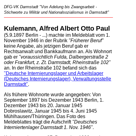
DFG-VK Darmstadt "Von Adelung bis Zwangsarbeit -
Stichworte zu Militär und Nationalsozialismus in Darmstadt"
Kulemann, Alfred Albert Otto Paul
(5.9.1897 Berlin - ...) machte im Meldeblatt vom 1.
November 1946 in der Rubrik
"Früherer Beruf"
keine Angabe, als jetzigen Beruf gab er
Rechtsanwalt und Bankkaufmann an. Als Wohnort
gab er
"voraussichtlich Fulda, Dalbergerstraße 2
oder Frankfurt, z. Zt. Darmstadt, Rheinstraße 102"
an. In der Rheinstraße 102 befand sich das
"Deutsche Internierungslager und Arbeitslager
(Deutsches Internierungslager), Verwaltungsstelle
Darmstadt"
.
Als frühere Wohnorte wurde angegeben: Von
September 1897 bis Dezember 1943 Berlin, 1.
Dezember 1943 bis 20. Januar 1945
Dobroslawitz, Januar 1945 bis 4. Juni 1945
Mühlhausen/Thüringen. Das Foto des
Meldeblattes trägt die Aufschrift
"Deutsches
Interniertenlager Darmstadt 1. Nov. 1946"
.