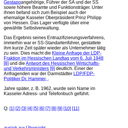
Gestapo
angehörige, Führer der SA und der SS
sowie höhere Beamte und Funktionsträger. Unter
ihnen befand sich zum Beispiel auch der
ehemalige Kasseler Oberpräsident Prinz Philipp
von Hessen. Das Lager verfügte über eine
gewählte Selbstverwaltung.
Das Ergebnis seines Entnazifizierungsverfahrens,
immerhin war er SS-Standartenführer, gestattete
ihm kurze Zeit später wieder als Unternehmer tätig
zu sein. Dies macht die
Kleine Anfrage der LDP-
Fraktion im Hessischen Landtag vom 6. Juli 1948
[8]
und die
Antwort des Hessischen Wirtschafts-
und Verkehrsministers
[9]
deutlich. Einer der
Anfragenden war der Darmstädter
LDP/FDP-
Politiker Dr. Hammer,
.
Jahre später, z. B. 1962, wurde sein Name im
Kasseler Adress- und Telefonbuch geführt.
Q:
[1]
[2]
[3]
[4]
[5]
[6]
[7]
[8]
[9]
[10]
[11]
zurück zur Übersicht