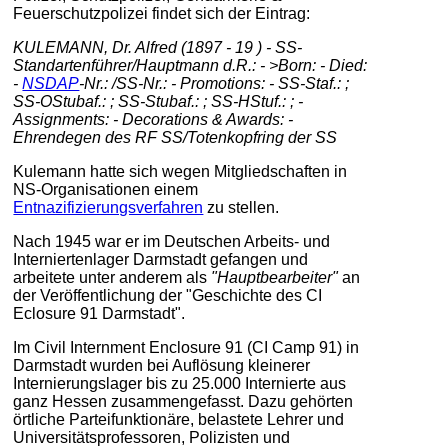
Feuerschutzpolizei findet sich der Eintrag:
KULEMANN, Dr. Alfred (1897 - 19 ) - SS-
Standartenführer/Hauptmann d.R.: - >Born: - Died:
-
NSDAP
-Nr.: /SS-Nr.: - Promotions: - SS-Staf.: ;
SS-OStubaf.: ; SS-Stubaf.: ; SS-HStuf.: ; -
Assignments: - Decorations & Awards: -
Ehrendegen des RF SS/Totenkopfring der SS
Kulemann hatte sich wegen Mitgliedschaften in
NS-Organisationen einem
Entnazifizierungsverfahren
zu stellen.
Nach 1945 war er im Deutschen Arbeits- und
Interniertenlager Darmstadt gefangen und
arbeitete unter anderem als
"Hauptbearbeiter"
an
der Veröffentlichung der "Geschichte des CI
Eclosure 91 Darmstadt".
Im Civil Internment Enclosure 91 (CI Camp 91) in
Darmstadt wurden bei Auflösung kleinerer
Internierungslager bis zu 25.000 Internierte aus
ganz Hessen zusammengefasst. Dazu gehörten
örtliche Parteifunktionäre, belastete Lehrer und
Universitätsprofessoren, Polizisten und