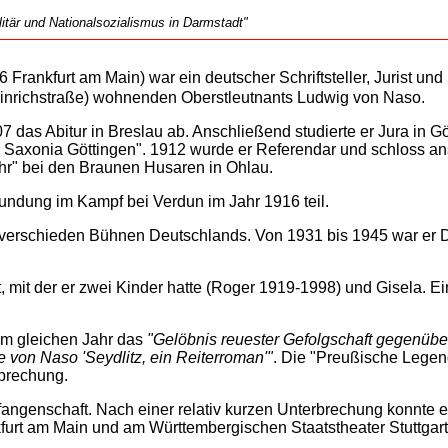
tär und Nationalsozialismus in Darmstadt"
Frankfurt am Main) war ein deutscher Schriftsteller, Jurist und 
einrichstraße) wohnenden Oberstleutnants Ludwig von Naso.
 das Abitur in Breslau ab. Anschließend studierte er Jura in Gö
Saxonia Göttingen". 1912 wurde er Referendar und schloss ans
ahr" bei den Braunen Husaren in Ohlau.
ndung im Kampf bei Verdun im Jahr 1916 teil.
 verschieden Bühnen Deutschlands. Von 1931 bis 1945 war er 
t, mit der er zwei Kinder hatte (Roger 1919-1998) und Gisela. E
im gleichen Jahr das
"Gelöbnis reuester Gefolgschaft gegenüber
re von Naso 'Seydlitz, ein Reiterroman'"
. Die "Preußische Legen
prechung.
efangenschaft. Nach einer relativ kurzen Unterbrechung konnte e
furt am Main und am Württembergischen Staatstheater Stuttgart