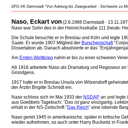
DFG-VK Darmstadt "Von Adelung bis Zwangsarbeit - Stichworte zu Mili
Naso, Eckart von
(2.6.1988 Darmstadt - 13.11.1976 
Naso war Sohn des in der Heinrichsstraße 111 (heute: H
Die Schule besuchte er in Breslau und Köln und legte 1907
Saale. Er wurde 1907 Mitglied der
Burschenschaft
"Corps 
Dissertation ab. Danach absolvierte er das "Einjährigenj
Am
Ersten Weltkrieg
nahm er bis zu einer schweren Verwu
Ab 1916 arbeitete Naso als Dramaturg und Regisseur an
Gründgens.
1917 hatte er in Breslau Ursula von Witzendorff geheirate
der Ärztin Brigitte Schmidt ein.
Naso schloss sich im Mai 1933 der
NSDAP
an und legte 
aus Goebbels Tagebuch:
"Das ist ganz einzigartig. Lektü
erhält in der NS-Zeitschrift "
Das Reich
" eine lobende Bes
Naso geriet 1945 in amerikanische, später in britische G
wieder aufnehmen, so auch unter Harry Buckwitz in Frank