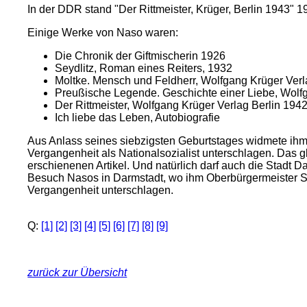
In der DDR stand "Der Rittmeister, Krüger, Berlin 1943" 1
Einige Werke von Naso waren:
Die Chronik der Giftmischerin 1926
Seydlitz, Roman eines Reiters, 1932
Moltke. Mensch und Feldherr, Wolfgang Krüger Verl
Preußische Legende. Geschichte einer Liebe, Wolfg
Der Rittmeister, Wolfgang Krüger Verlag Berlin 194
Ich liebe das Leben, Autobiografie
Aus Anlass seines siebzigsten Geburtstages widmete ihm
Vergangenheit als Nationalsozialist unterschlagen. Das gl
erschienenen Artikel. Und natürlich darf auch die Stadt D
Besuch Nasos in Darmstadt, wo ihm Oberbürgermeister Sa
Vergangenheit unterschlagen.
Q:
[1]
[2]
[3]
[4]
[5]
[6]
[7]
[8]
[9]
zurück zur Übersicht