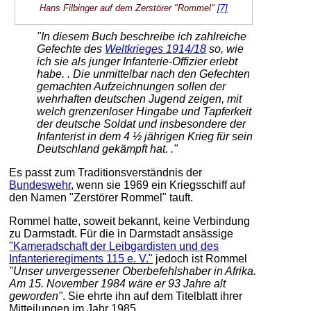
Hans Filbinger auf dem Zerstörer "Rommel"
[7]
"In diesem Buch beschreibe ich zahlreiche
Gefechte des
Weltkrieges 1914/18
so, wie
ich sie als junger Infanterie-Offizier erlebt
habe. . Die unmittelbar nach den Gefechten
gemachten Aufzeichnungen sollen der
wehrhaften deutschen Jugend zeigen, mit
welch grenzenloser Hingabe und Tapferkeit
der deutsche Soldat und insbesondere der
Infanterist in dem 4 ½ jährigen Krieg für sein
Deutschland gekämpft hat. ."
Es passt zum Traditionsverständnis der
Bundeswehr
, wenn sie 1969 ein Kriegsschiff auf
den Namen "Zerstörer Rommel" tauft.
Rommel hatte, soweit bekannt, keine Verbindung
zu Darmstadt. Für die in Darmstadt ansässige
"Kameradschaft der Leibgardisten und des
Infanterieregiments 115 e. V."
jedoch ist Rommel
"Unser unvergessener Oberbefehlshaber in Afrika.
Am 15. November 1984 wäre er 93 Jahre alt
geworden"
. Sie ehrte ihn auf dem Titelblatt ihrer
Mitteilungen im Jahr 1985.