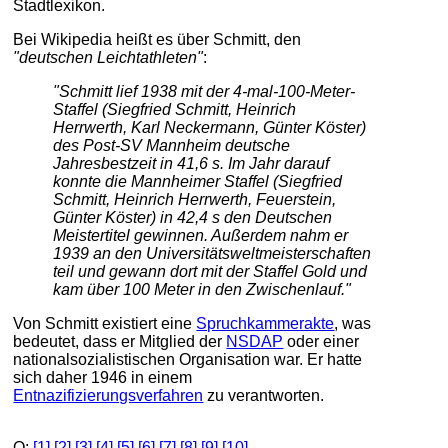
Stadtlexikon.
Bei Wikipedia heißt es über Schmitt, den
"deutschen Leichtathleten"
:
"Schmitt lief 1938 mit der 4-mal-100-Meter-
Staffel (Siegfried Schmitt, Heinrich
Herrwerth, Karl Neckermann, Günter Köster)
des Post-SV Mannheim deutsche
Jahresbestzeit in 41,6 s. Im Jahr darauf
konnte die Mannheimer Staffel (Siegfried
Schmitt, Heinrich Herrwerth, Feuerstein,
Günter Köster) in 42,4 s den Deutschen
Meistertitel gewinnen. Außerdem nahm er
1939 an den Universitätsweltmeisterschaften
teil und gewann dort mit der Staffel Gold und
kam über 100 Meter in den Zwischenlauf."
Von Schmitt existiert eine
Spruchkammerakte
, was
bedeutet, dass er Mitglied der
NSDAP
oder einer
nationalsozialistischen Organisation war. Er hatte
sich daher 1946 in einem
Entnazifizierungsverfahren
zu verantworten.
Q:
[1]
[2]
[3]
[4]
[5]
[6]
[7]
[8]
[9]
[10]