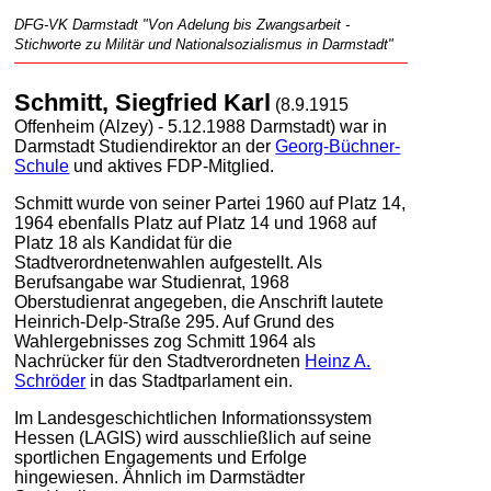
DFG-VK Darmstadt "Von Adelung bis Zwangsarbeit -
Stichworte zu Militär und Nationalsozialismus in Darmstadt"
Schmitt, Siegfried Karl
(8.9.1915
Offenheim (Alzey) - 5.12.1988 Darmstadt) war in
Darmstadt Studiendirektor an der
Georg-Büchner-
Schule
und aktives FDP-Mitglied.
Schmitt wurde von seiner Partei 1960 auf Platz 14,
1964 ebenfalls Platz auf Platz 14 und 1968 auf
Platz 18 als Kandidat für die
Stadtverordnetenwahlen aufgestellt. Als
Berufsangabe war Studienrat, 1968
Oberstudienrat angegeben, die Anschrift lautete
Heinrich-Delp-Straße 295. Auf Grund des
Wahlergebnisses zog Schmitt 1964 als
Nachrücker für den Stadtverordneten
Heinz A.
Schröder
in das Stadtparlament ein.
Im Landesgeschichtlichen Informationssystem
Hessen (LAGIS) wird ausschließlich auf seine
sportlichen Engagements und Erfolge
hingewiesen. Ähnlich im Darmstädter