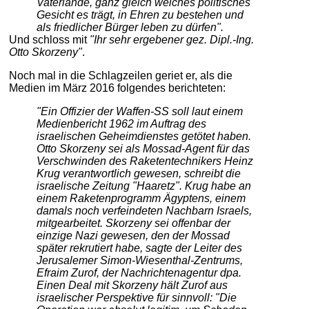
Vaterlande, ganz gleich welches politisches
Gesicht es trägt, in Ehren zu bestehen und
als friedlicher Bürger leben zu dürfen".
Und schloss mit
"Ihr sehr ergebener gez. Dipl.-Ing.
Otto Skorzeny"
.
Noch mal in die Schlagzeilen geriet er, als die
Medien im März 2016 folgendes berichteten:
"Ein Offizier der Waffen-SS soll laut einem
Medienbericht 1962 im Auftrag des
israelischen Geheimdienstes getötet haben.
Otto Skorzeny sei als Mossad-Agent für das
Verschwinden des Raketentechnikers Heinz
Krug verantwortlich gewesen, schreibt die
israelische Zeitung "Haaretz". Krug habe an
einem Raketenprogramm Ägyptens, einem
damals noch verfeindeten Nachbarn Israels,
mitgearbeitet. Skorzeny sei offenbar der
einzige Nazi gewesen, den der Mossad
später rekrutiert habe, sagte der Leiter des
Jerusalemer Simon-Wiesenthal-Zentrums,
Efraim Zurof, der Nachrichtenagentur dpa.
Einen Deal mit Skorzeny hält Zurof aus
israelischer Perspektive für sinnvoll: "Die