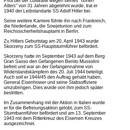
Pilot bei der Luftwaffe wegen seines
"hohen
Alters"
von 31 Jahren abgelehnt wurde, trat er
1940 der Leibstandarte SS Adolf Hitler bei.
Seine weitere Karriere führte ihn nach Frankreich,
die Niederlande, die Sowjetunion und zum
Reichssicherheitshauptamt in Berlin.
Zu Hitlers Geburtstag am 20. April 1943 wurde
Skorzeny zum SS-Hauptsturmführer befördert.
Skorzeny hatte im September 1943 auf dem Berg
Gran Sasso den Gefangenen Benito Mussolini
befreit und war an der Gefangennahme von
Widerstandskämpfern des 20. Juli 1944 beteiligt.
Auch soll er 1944/45 den Auftrag gehabt haben,
General Eisenhower und seine Stabsoffiziere
umzubringen. Dies wurde von ihm jedoch später
bestritten.
Im Zusammenhang mit der Aktion in Italien wurde
er für die Befreiungsaktion gelobt, zum SS-
Sturmbannführer befördert und am 13. September
1943 mit dem Ritterkreuz des Eisernen Kreuzes
ausgezeichnet.