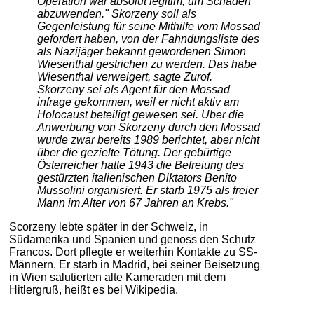
Operation war absolut legitim, um Schaden
abzuwenden." Skorzeny soll als
Gegenleistung für seine Mithilfe vom Mossad
gefordert haben, von der Fahndungsliste des
als Nazijäger bekannt gewordenen Simon
Wiesenthal gestrichen zu werden. Das habe
Wiesenthal verweigert, sagte Zurof.
Skorzeny sei als Agent für den Mossad
infrage gekommen, weil er nicht aktiv am
Holocaust beteiligt gewesen sei. Über die
Anwerbung von Skorzeny durch den Mossad
wurde zwar bereits 1989 berichtet, aber nicht
über die gezielte Tötung. Der gebürtige
Österreicher hatte 1943 die Befreiung des
gestürzten italienischen Diktators Benito
Mussolini organisiert. Er starb 1975 als freier
Mann im Alter von 67 Jahren an Krebs."
Scorzeny lebte später in der Schweiz, in
Südamerika und Spanien und genoss den Schutz
Francos. Dort pflegte er weiterhin Kontakte zu SS-
Männern. Er starb in Madrid, bei seiner Beisetzung
in Wien salutierten alte Kameraden mit dem
Hitlergruß, heißt es bei Wikipedia.