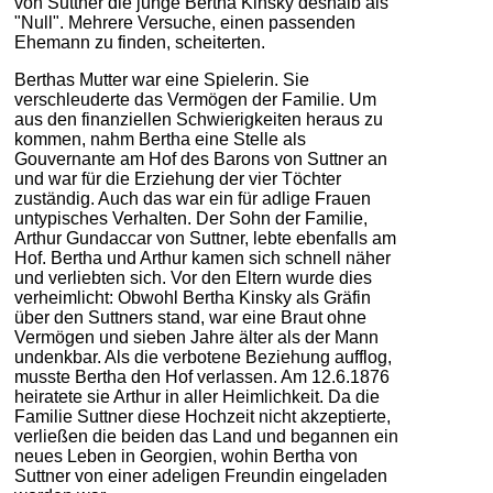
von Suttner die junge Bertha Kinsky deshalb als
"Null". Mehrere Versuche, einen passenden
Ehemann zu finden, scheiterten.
Berthas Mutter war eine Spielerin. Sie
verschleuderte das Vermögen der Familie. Um
aus den finanziellen Schwierigkeiten heraus zu
kommen, nahm Bertha eine Stelle als
Gouvernante am Hof des Barons von Suttner an
und war für die Erziehung der vier Töchter
zuständig. Auch das war ein für adlige Frauen
untypisches Verhalten. Der Sohn der Familie,
Arthur Gundaccar von Suttner, lebte ebenfalls am
Hof. Bertha und Arthur kamen sich schnell näher
und verliebten sich. Vor den Eltern wurde dies
verheimlicht: Obwohl Bertha Kinsky als Gräfin
über den Suttners stand, war eine Braut ohne
Vermögen und sieben Jahre älter als der Mann
undenkbar. Als die verbotene Beziehung aufflog,
musste Bertha den Hof verlassen. Am 12.6.1876
heiratete sie Arthur in aller Heimlichkeit. Da die
Familie Suttner diese Hochzeit nicht akzeptierte,
verließen die beiden das Land und begannen ein
neues Leben in Georgien, wohin Bertha von
Suttner von einer adeligen Freundin eingeladen