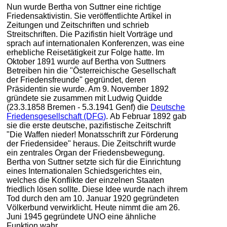
Nun wurde Bertha von Suttner eine richtige
Friedensaktivistin. Sie veröffentlichte Artikel in
Zeitungen und Zeitschriften und schrieb
Streitschriften. Die Pazifistin hielt Vorträge und
sprach auf internationalen Konferenzen, was eine
erhebliche Reisetätigkeit zur Folge hatte. Im
Oktober 1891 wurde auf Bertha von Suttners
Betreiben hin die "Österreichische Gesellschaft
der Friedensfreunde" gegründet, deren
Präsidentin sie wurde. Am 9. November 1892
gründete sie zusammen mit Ludwig Quidde
(23.3.1858 Bremen - 5.3.1941 Genf) die
Deutsche
Friedensgesellschaft (DFG)
. Ab Februar 1892 gab
sie die erste deutsche, pazifistische Zeitschrift
"Die Waffen nieder! Monatsschrift zur Förderung
der Friedensidee" heraus. Die Zeitschrift wurde
ein zentrales Organ der Friedensbewegung.
Bertha von Suttner setzte sich für die Einrichtung
eines Internationalen Schiedsgerichtes ein,
welches die Konflikte der einzelnen Staaten
friedlich lösen sollte. Diese Idee wurde nach ihrem
Tod durch den am 10. Januar 1920 gegründeten
Völkerbund verwirklicht. Heute nimmt die am 26.
Juni 1945 gegründete UNO eine ähnliche
Funktion wahr.