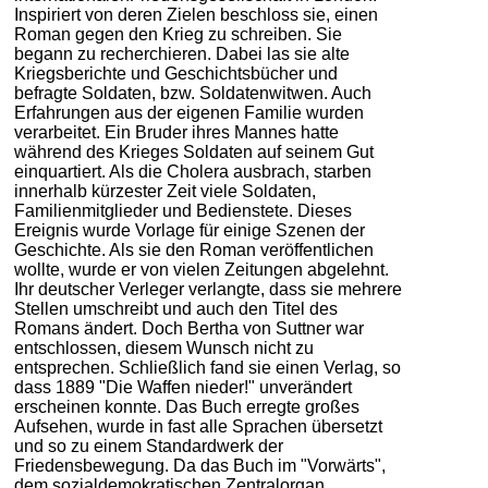
Inspiriert von deren Zielen beschloss sie, einen
Roman gegen den Krieg zu schreiben. Sie
begann zu recherchieren. Dabei las sie alte
Kriegsberichte und Geschichtsbücher und
befragte Soldaten, bzw. Soldatenwitwen. Auch
Erfahrungen aus der eigenen Familie wurden
verarbeitet. Ein Bruder ihres Mannes hatte
während des Krieges Soldaten auf seinem Gut
einquartiert. Als die Cholera ausbrach, starben
innerhalb kürzester Zeit viele Soldaten,
Familienmitglieder und Bedienstete. Dieses
Ereignis wurde Vorlage für einige Szenen der
Geschichte. Als sie den Roman veröffentlichen
wollte, wurde er von vielen Zeitungen abgelehnt.
Ihr deutscher Verleger verlangte, dass sie mehrere
Stellen umschreibt und auch den Titel des
Romans ändert. Doch Bertha von Suttner war
entschlossen, diesem Wunsch nicht zu
entsprechen. Schließlich fand sie einen Verlag, so
dass 1889 "Die Waffen nieder!" unverändert
erscheinen konnte. Das Buch erregte großes
Aufsehen, wurde in fast alle Sprachen übersetzt
und so zu einem Standardwerk der
Friedensbewegung. Da das Buch im "Vorwärts",
dem sozialdemokratischen Zentralorgan