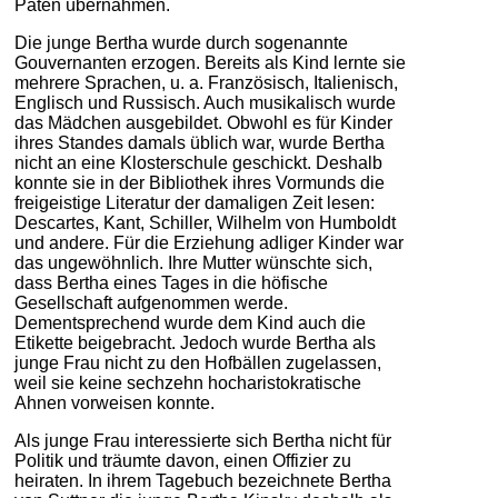
Paten übernahmen.
Die junge Bertha wurde durch sogenannte
Gouvernanten erzogen. Bereits als Kind lernte sie
mehrere Sprachen, u. a. Französisch, Italienisch,
Englisch und Russisch. Auch musikalisch wurde
das Mädchen ausgebildet. Obwohl es für Kinder
ihres Standes damals üblich war, wurde Bertha
nicht an eine Klosterschule geschickt. Deshalb
konnte sie in der Bibliothek ihres Vormunds die
freigeistige Literatur der damaligen Zeit lesen:
Descartes, Kant, Schiller, Wilhelm von Humboldt
und andere. Für die Erziehung adliger Kinder war
das ungewöhnlich. Ihre Mutter wünschte sich,
dass Bertha eines Tages in die höfische
Gesellschaft aufgenommen werde.
Dementsprechend wurde dem Kind auch die
Etikette beigebracht. Jedoch wurde Bertha als
junge Frau nicht zu den Hofbällen zugelassen,
weil sie keine sechzehn hocharistokratische
Ahnen vorweisen konnte.
Als junge Frau interessierte sich Bertha nicht für
Politik und träumte davon, einen Offizier zu
heiraten. In ihrem Tagebuch bezeichnete Bertha