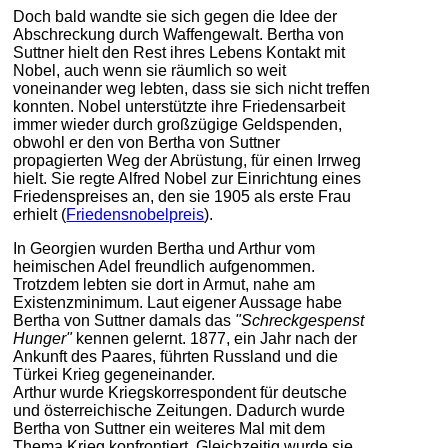
Doch bald wandte sie sich gegen die Idee der
Abschreckung durch Waffengewalt. Bertha von
Suttner hielt den Rest ihres Lebens Kontakt mit
Nobel, auch wenn sie räumlich so weit
voneinander weg lebten, dass sie sich nicht treffen
konnten. Nobel unterstützte ihre Friedensarbeit
immer wieder durch großzügige Geldspenden,
obwohl er den von Bertha von Suttner
propagierten Weg der Abrüstung, für einen Irrweg
hielt. Sie regte Alfred Nobel zur Einrichtung eines
Friedenspreises an, den sie 1905 als erste Frau
erhielt (
Friedensnobelpreis
).
In Georgien wurden Bertha und Arthur vom
heimischen Adel freundlich aufgenommen.
Trotzdem lebten sie dort in Armut, nahe am
Existenzminimum. Laut eigener Aussage habe
Bertha von Suttner damals das
"Schreckgespenst
Hunger"
kennen gelernt. 1877, ein Jahr nach der
Ankunft des Paares, führten Russland und die
Türkei Krieg gegeneinander.
Arthur wurde Kriegskorrespondent für deutsche
und österreichische Zeitungen. Dadurch wurde
Bertha von Suttner ein weiteres Mal mit dem
Thema Krieg konfrontiert. Gleichzeitig wurde sie