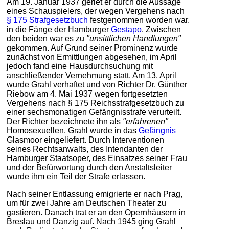
Am 19. Januar 1937 geriet er durch die Aussage
eines Schauspielers, der wegen Vergehens nach
§ 175 Strafgesetzbuch
festgenommen worden war,
in die Fänge der Hamburger
Gestapo
. Zwischen
den beiden war es zu
"unsittlichen Handlungen"
gekommen. Auf Grund seiner Prominenz wurde
zunächst von Ermittlungen abgesehen, im April
jedoch fand eine Hausdurchsuchung mit
anschließender Vernehmung statt. Am 13. April
wurde Grahl verhaftet und von Richter Dr. Günther
Riebow am 4. Mai 1937 wegen fortgesetzten
Vergehens nach § 175 Reichsstrafgesetzbuch zu
einer sechsmonatigen Gefängnisstrafe verurteilt.
Der Richter bezeichnete ihn als
"erfahrenen"
Homosexuellen. Grahl wurde in das
Gefängnis
Glasmoor eingeliefert. Durch Interventionen
seines Rechtsanwalts, des Intendanten der
Hamburger Staatsoper, des Einsatzes seiner Frau
und der Befürwortung durch den Anstaltsleiter
wurde ihm ein Teil der Strafe erlassen.
Nach seiner Entlassung emigrierte er nach Prag,
um für zwei Jahre am Deutschen Theater zu
gastieren. Danach trat er an den Opernhäusern in
Breslau und Danzig auf. Nach 1945 ging Grahl