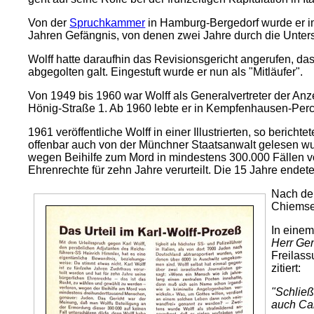
Von der
Spruchkammer
in Hamburg-Bergedorf wurde er im
Jahren Gefängnis, von denen zwei Jahre durch die Untersuc
Wolff hatte daraufhin das Revisionsgericht angerufen, das 
abgegolten galt. Eingestuft wurde er nun als "Mitläufer".
Von 1949 bis 1960 war Wolff als Generalvertreter der Anzei
Hönig-Straße 1. Ab 1960 lebte er in Kempfenhausen-Per
1961 veröffentliche Wolff in einer Illustrierten, so beric
offenbar auch von der Münchner Staatsanwalt gelesen wu
wegen Beihilfe zum Mord in mindestens 300.000 Fällen 
Ehrenrechte für zehn Jahre verurteilt. Die 15 Jahre endet
Nach de
Chiemse
In eine
Herr Gen
Freilass
zitiert:
"Schließ
auch Car