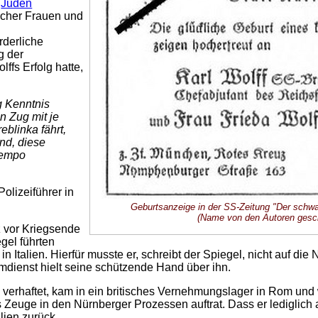
r
Juden
scher Frauen und
rderliche
g der
ffs Erfolg hatte,
g Kenntnis
n Zug mit je
blinka fährt,
ind, diese
Tempo
lizeiführer in
Geburtsanzeige in der SS-Zeitung "Der schw
(Name von den Autoren gesc
z vor Kriegsende
gel führten
n Italien. Hierfür musste er, schreibt der Spiegel, nicht auf di
ienst hielt seine schützende Hand über ihn.
verhaftet, kam in ein britisches Vernehmungslager in Rom und 
als Zeuge in den Nürnberger Prozessen auftrat. Dass er ledigli
alien zurück.