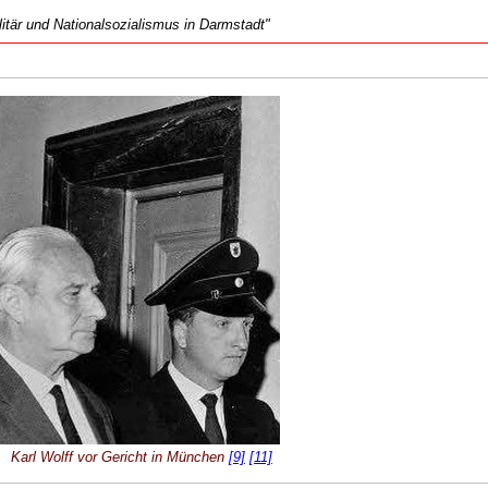
tär und Nationalsozialismus in Darmstadt"
Karl Wolff vor Gericht in München
[9]
[11]