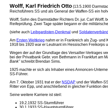
Wolff, Karl Friedrich Otto
(13.5.1900 Darmstad
Reichsführers SS und als General der Waffen-SS ein hoh
Wolff, Sohn des Darmstädter Richters Dr. jur. Carl Wolf
Reifeprüfung. Zwei Tage später begann er die militäris
(siehe auch
Leibgardisten-Denkmal
und
Soldatenverbän
Am
Ersten Weltkrieg
nahm er in Frankreich als Zug- und 
1918 bis 1920 war er Leutnant im Hessischen Freikorps 
Wegen der auf der Grundlage des Versailler-Vertrages v
bei der Privatbank Gebr. von Bethmann in Frankfurt am M
Bank"
schreibt Brendan Sims.
1925 machte er sich als Inhaber eines Annoncen-Unterneh
SS-Führer.
Am 7. Oktober 1931 trat er der
NSDAP
und der Waffen-SS 
Ritter von Epp, und anschließend in gleicher Funktion d
Seine weitere Karriere ist steil:
19.2.1932 SS-Sturmführer
30.1.1933 SS-Hauptsturmführer