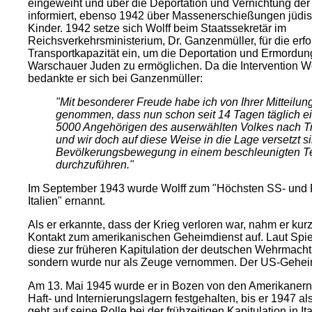
eingeweiht und über die Deportation und Vernichtung de
informiert, ebenso 1942 über Massenerschießungen jüdi
Kinder. 1942 setze sich Wolff beim Staatssekretär im
Reichsverkehrsministerium, Dr. Ganzenmüller, für die erfo
Transportkapazität ein, um die Deportation und Ermordun
Warschauer Juden zu ermöglichen. Da die Intervention Wol
bedankte er sich bei Ganzenmüller:
"Mit besonderer Freude habe ich von Ihrer Mitteilun
genommen, dass nun schon seit 14 Tagen täglich ei
5000 Angehörigen des auserwählten Volkes nach Tre
und wir doch auf diese Weise in die Lage versetzt s
Bevölkerungsbewegung in einem beschleunigten 
durchzuführen."
Im September 1943 wurde Wolff zum "Höchsten SS- und Po
Italien" ernannt.
Als er erkannte, dass der Krieg verloren war, nahm er kur
Kontakt zum amerikanischen Geheimdienst auf. Laut Spie
diese zur früheren Kapitulation der deutschen Wehrmacht i
sondern wurde nur als Zeuge vernommen. Der US-Geheimd
Am 13. Mai 1945 wurde er in Bozen von den Amerikanern 
Haft- und Internierungslagern festgehalten, bis er 1947 
geht auf seine Rolle bei der frühzeitigen Kapitulation in It