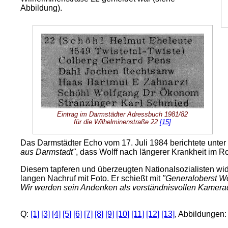
Abbildung).
Eintrag im Darmstädter Adressbuch 1981/82
für die Wilhelminenstraße 22
[15]
Das Darmstädter Echo vom 17. Juli 1984 berichtete unter 
aus Darmstadt"
, dass Wolff nach längerer Krankheit im 
Diesem tapferen und überzeugten Nationalsozialisten wi
langen Nachruf mit Foto. Er schießt mit
"Generaloberst Wol
Wir werden sein Andenken als verständnisvollen Kamerad
Q:
[1]
[3]
[4]
[5]
[6]
[7]
[8]
[9]
[10]
[11]
[12]
[13]
, Abbildungen