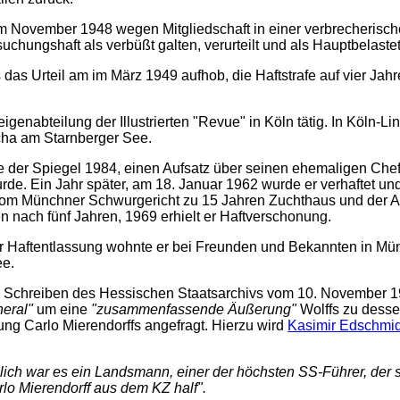
 November 1948 wegen Mitgliedschaft in einer verbrecherische
hungshaft als verbüßt galten, verurteilt und als Hauptbelastete
das Urteil am im März 1949 aufhob, die Haftstrafe auf vier Jahr
genabteilung der Illustrierten "Revue" in Köln tätig. In Köln-Lin
cha am Starnberger See.
htete der Spiegel 1984, einen Aufsatz über seinen ehemaligen Che
rde. Ein Jahr später, am 18. Januar 1962 wurde er verhaftet u
vom Münchner Schwurgericht zu 15 Jahren Zuchthaus und der A
en nach fünf Jahren, 1969 erhielt er Haftverschonung.
r Haftentlassung wohnte er bei Freunden und Bekannten in Mü
e.
m Schreiben des Hessischen Staatsarchivs vom 10. November 1
eral"
um eine
"zusammenfassende Äußerung"
Wolffs zu desse
ung Carlo Mierendorffs angefragt. Hierzu wird
Kasimir Edschmi
lich war es ein Landsmann, einer der höchsten SS-Führer, der
lo Mierendorff aus dem KZ half".