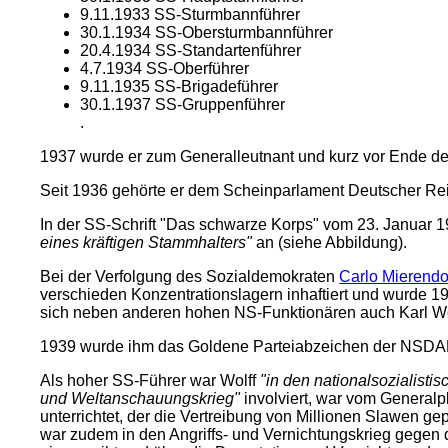
9.11.1933 SS-Sturmbannführer
30.1.1934 SS-Obersturmbannführer
20.4.1934 SS-Standartenführer
4.7.1934 SS-Oberführer
9.11.1935 SS-Brigadeführer
30.1.1937 SS-Gruppenführer
.
1937 wurde er zum Generalleutnant und kurz vor Ende de
Seit 1936 gehörte er dem Scheinparlament Deutscher Rei
In der SS-Schrift "Das schwarze Korps" vom 23. Januar 
eines kräftigen Stammhalters"
an (siehe Abbildung).
Bei der Verfolgung des Sozialdemokraten
Carlo Mierendor
verschieden Konzentrationslagern inhaftiert und wurde 1
sich neben anderen hohen NS-Funktionären auch Karl Wol
1939 wurde ihm das Goldene Parteiabzeichen der NSDAP
Als hoher SS-Führer war Wolff
"in den nationalsozialisti
und Weltanschauungskrieg"
involviert, war vom Generalp
unterrichtet, der die Vertreibung von Millionen Slawen gep
war zudem in den Angriffs- und Vernichtungskrieg gegen