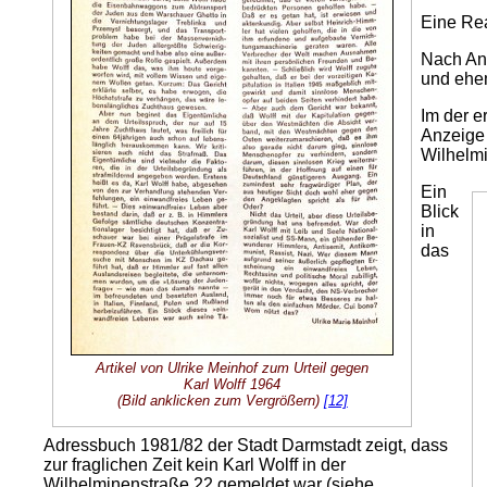
Eine Reak
Nach Ang
und ehe
Im der e
Anzeige 
Wilhelmi
Ein
Blick
in
das
Artikel von Ulrike Meinhof zum Urteil gegen
Karl Wolff 1964
(Bild anklicken zum Vergrößern)
[12]
Adressbuch 1981/82 der Stadt Darmstadt zeigt, dass
zur fraglichen Zeit kein Karl Wolff in der
Wilhelminenstraße 22 gemeldet war (siehe