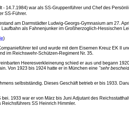
t - 14.7.1984) war als SS-Gruppenführer und Chef des Persönl
er SS-Führer.
f, bestand am Darmstädter Ludwig-Georgs-Gymnasium am 27. Apri
che Laufbahn als Fahnenjunker im Großherzoglich-Hessischen Le
de
)
Kompanieführer teil und wurde mit dem Eisernen Kreuz EK II un
und im Reichswehr-Schützen-Regiment Nr. 35.
ereinbarten Heeresverkleinerung schied er aus und begann 19
ain. Von 1923 bis 1924 hatte er in München eine
"sehr bescheid
mens selbstständig. Dieses Geschäft betrieb er bis 1933. Dana
bei. 1933 war er von März bis Juni Adjutant des Reichsstattha
es Reichsführers SS Heinrich Himmler.