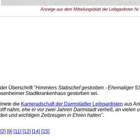
Anzeige aus dem Mitteilungsblatt der Leibgardisten Nr
der Überschrift
"Himmlers Stabschef gestorben - Ehemaliger S
Rosenheimer Stadtkrankenhaus gestorben sei.
dmete die
Kameradschaft der Darmstädter Leibgardisten
aus Anl
ff nahm, ehe er vor zwei Jahren Darmstadt verließ, an vielen u
en und wichtigen Zeitzeugen in Ehren halten"
.
:
[2]
[9]
[11]
[12]
[14]
[15]